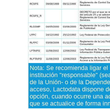
Reglamento de Control San
RCSPS
09/08/1999
09/11/1999
Servicios.
DECRETO por el que se ref
del artículo 25 y se adicio
RCSPS_R
Reglamento de Control San
Servicios.
Reglamento de la Ley Gen
RLGSMP
04/05/2000
03/06/2000
de Publicidad
LFPC
24/12/1992
25/12/1992
Ley Federal de Protección
Reglamento de la Ley Fede
RLFPC
03/08/2006
01/11/2006
Consumidor
Ley Federal de Transparen
LFTAIPG
11/06/2002
12/06/2002
Información Pública Gube
Reglamento de la Ley Fed
RLFTAIPG
11/06/2003
12/06/2003
Acceso a la Información 
Nota: Se recomienda ligar el
institución "responsable" (s
de la Unión- o de la Depende
acceso, Lactodata dispone de
opción, cuando ocurre una act
que se actualice de forma in