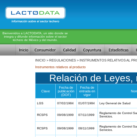
Bienvenidos a LACTODATA, un sitio donde se
integra y difunde información sobre el sector
lechero de México y del mundo.
INICIO > REGULACIONES > INSTRUMENTOS RELATIVOS AL P
Instrumentos relativos al producto
Relación de Leyes, 
Fecha de
Fecha de
Clave
publicación
entrada en
Nom
(DOF)
vigor
LGS
07/02/1984
01/07/1984
Ley General de Salud
Reglamento de Control San
RCSPS
09/08/1999
07/11/1999
Servicios.
Reglamento de Control San
RCSPS
09/08/1999
08/11/1999
Servicios.