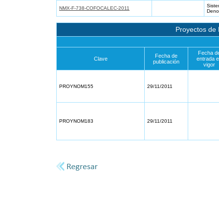
Siste
NMX-F-738-COFOCALEC-2011
Denom
Proyectos de
Fecha d
Fecha de
Clave
entrada 
publicación
vigor
PROYNOM155
29/11/2011
PROYNOM183
29/11/2011