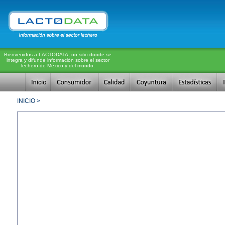
Bienvenidos a LACTODATA, un sitio donde se
integra y difunde información sobre el sector
lechero de México y del mundo.
INICIO >