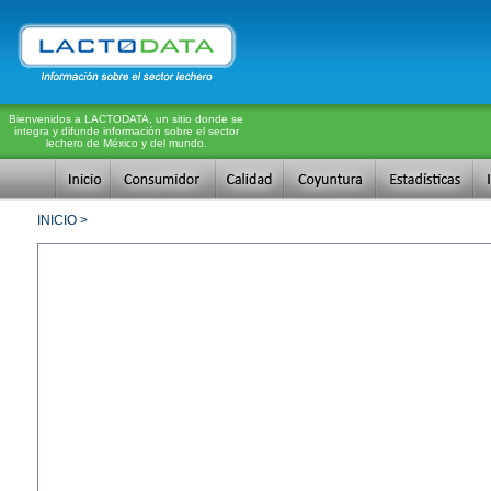
Bienvenidos a LACTODATA, un sitio donde se
integra y difunde información sobre el sector
lechero de México y del mundo.
INICIO >