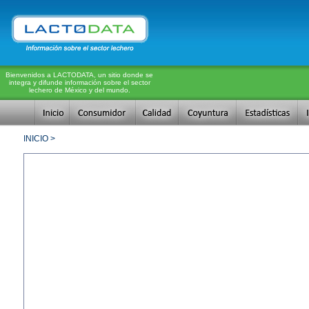
Bienvenidos a LACTODATA, un sitio donde se
integra y difunde información sobre el sector
lechero de México y del mundo.
INICIO >