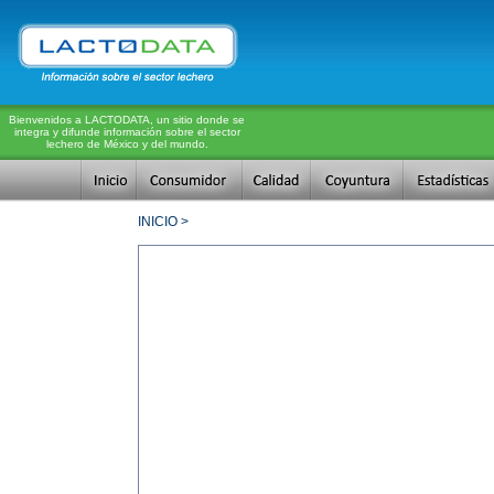
Bienvenidos a LACTODATA, un sitio donde se
integra y difunde información sobre el sector
lechero de México y del mundo.
INICIO >