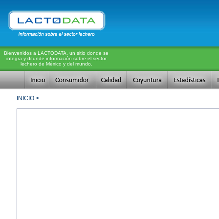
Bienvenidos a LACTODATA, un sitio donde se
integra y difunde información sobre el sector
lechero de México y del mundo.
INICIO >