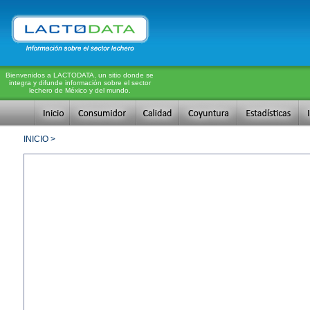
Bienvenidos a LACTODATA, un sitio donde se
integra y difunde información sobre el sector
lechero de México y del mundo.
INICIO >