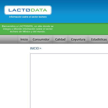
Bienvenidos a LACTODATA, un sitio donde se
integra y difunde información sobre el sector
lechero de México y del mundo.
INICIO >