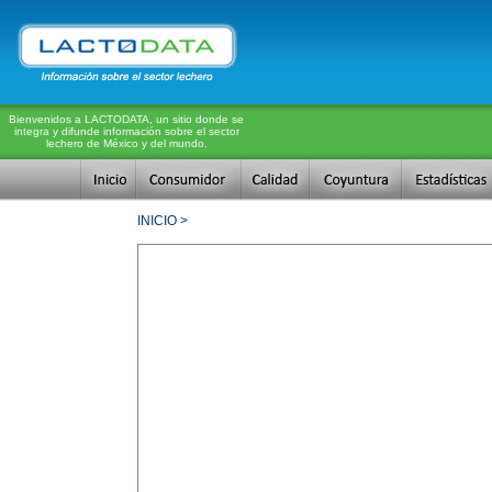
Bienvenidos a LACTODATA, un sitio donde se
integra y difunde información sobre el sector
lechero de México y del mundo.
INICIO >