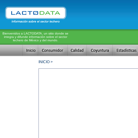
Bienvenidos a LACTODATA, un sitio donde se
integra y difunde información sobre el sector
lechero de México y del mundo.
INICIO >