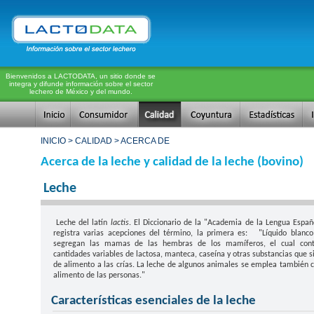
Bienvenidos a LACTODATA, un sitio donde se
integra y difunde información sobre el sector
lechero de México y del mundo.
INICIO > CALIDAD > ACERCA DE
Acerca de la leche y calidad de la leche (bovino)
Leche
Leche del latín
lactis
. El Diccionario de la "Academia de la Lengua Españ
registra varias acepciones del término, la primera es: "Líquido blanc
segregan las mamas de las hembras de los mamíferos, el cual cont
cantidades variables de lactosa, manteca, caseína y otras substancias que s
de alimento a las crías. La leche de algunos animales se emplea también
alimento de las personas."
Características esenciales de la leche